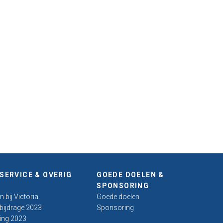
SERVICE & OVERIG
GOEDE DOELEN &
SPONSORING
 bij Victoria
Goede doelen
bijdrage 2023
Sponsoring
ing 2023