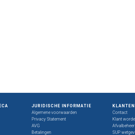
ECA
JURIDISCHE INFORMATIE
KLANTEN
Algemene voorwaarden
Contact
Privacy Statement
Klant worden
AVG
Afvalbeheer
Betalingen
SUP wetgev