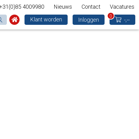
+31(0)85 4009980
Nieuws
Contact
Vacatures
0
Klant worden
Inloggen
-,--