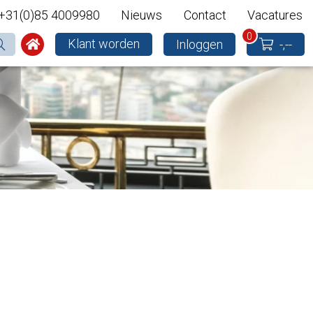
+31(0)85 4009980
Nieuws
Contact
Vacatures
0
Klant worden
Inloggen
-,--