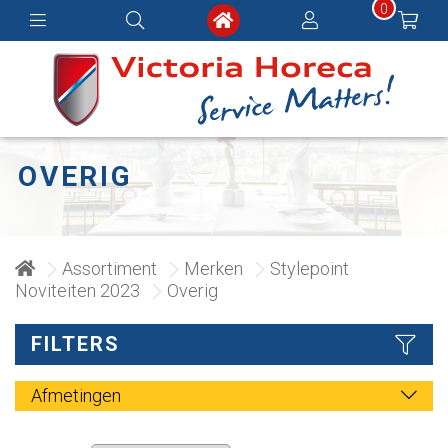
0
OVERIG
Assortiment
Merken
Stylepoint
Noviteiten 2023
Overig
FILTERS
Afmetingen